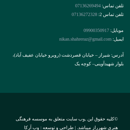
تلفن تماس:
07136269494
تلفن تماس 2:
07136272328
موبایل:
09900350917
ایمیل:
nikan.shahreraz@gmail.com
آدرس: شیراز – خیابان قصردشت (روبرو خیابان عفیف آباد)،
بلوار شهیدآوینی– کوچه یک
©کلیه حقوق این ,وب سایت متعلق به موسسه فرهنگی
هنری شهرراز میباشد. | طراحی و توسعه : وب آرکا